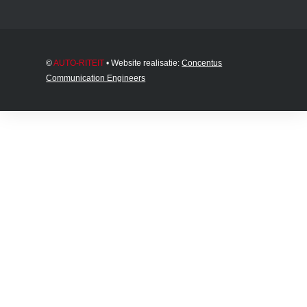
©
AUTO-RITEIT
• Website realisatie:
Concentus
Communication Engineers