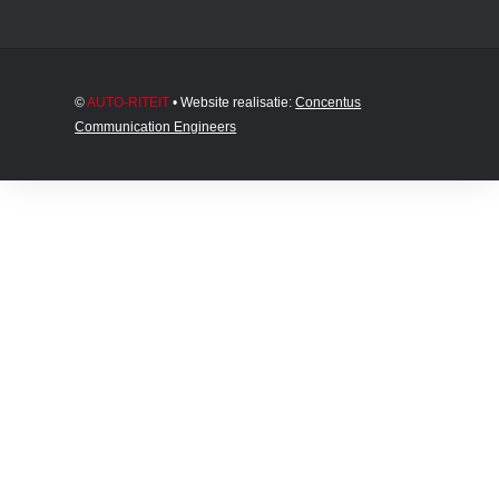
©
AUTO-RITEIT
• Website realisatie:
Concentus
Communication Engineers