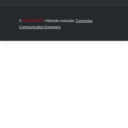
©
AUTO-RITEIT
• Website realisatie:
Concentus
Communication Engineers