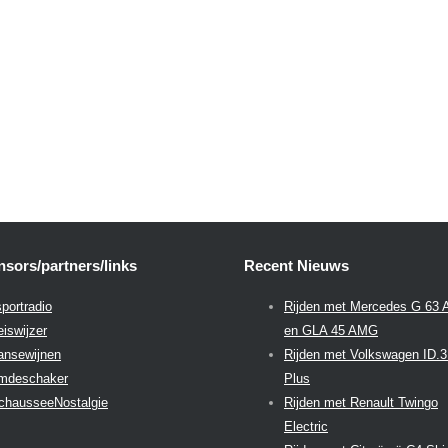
sors/partners/links
Recent Nieuws
portradio
Rijden met Mercedes G 63
eiswijzer
en GLA 45 AMG
aansewijnen
Rijden met Volkswagen ID.
emdeschaker
Plus
chausseeNostalgie
Rijden met Renault Twingo
Electric