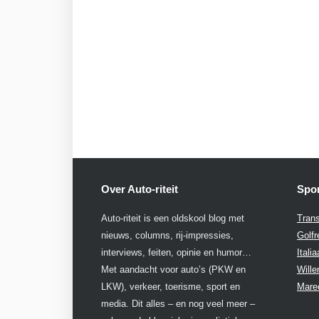
Over Auto-riteit
Spon
Auto-riteit is een oldskool blog met
Trans
nieuws, columns, rij-impressies,
Golfr
interviews, feiten, opinie en humor…
Itali
Met aandacht voor auto’s (PKW en
Will
LKW), verkeer, toerisme, sport en
Mare
media. Dit alles – en nog veel meer –