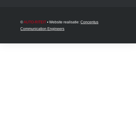
©
AUTO-RITEIT
• Website realisatie:
Concentus
Communication Engineers