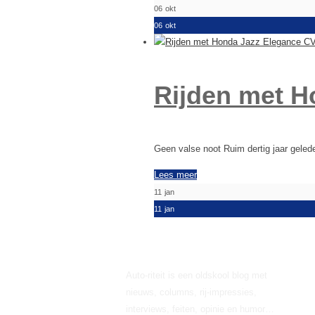
06
okt
06
okt
Rijden met H
Geen valse noot Ruim dertig jaar geled
Lees meer
11
jan
11
jan
Over Auto-riteit
Auto-riteit is een oldskool blog met
nieuws, columns, rij-impressies,
interviews, feiten, opinie en humor…