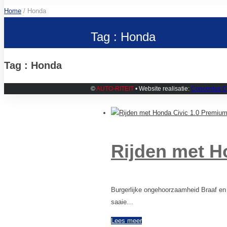
Home
/ Honda
Tag : Honda
Tag : Honda
©
AUTO-RITEIT
• Website realisatie:
Concentus C
Rijden met H
Burgerlijke ongehoorzaamheid Braaf en b
saaie…
Lees meer