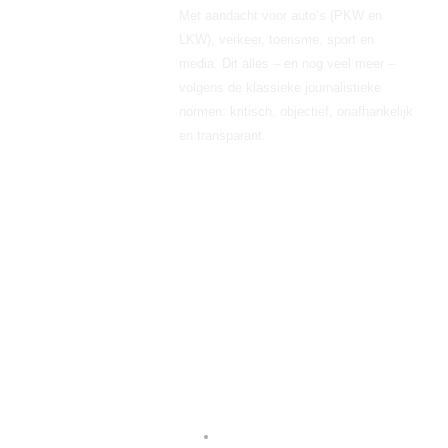
Met aandacht voor auto’s (PKW en
LKW), verkeer, toerisme, sport en
media. Dit alles – en nog veel meer –
volgens de klassieke journalistieke
normen: kritisch, objectief, onafhankelijk
en transparant.
Sponsors/partners/links
Transportradio
Golfreiswijzer
Italiaansewijnen
Willemdeschaker
MarechausseeNostalgie
Recent Nieuws
Rijden met Mercedes G 63 AMG