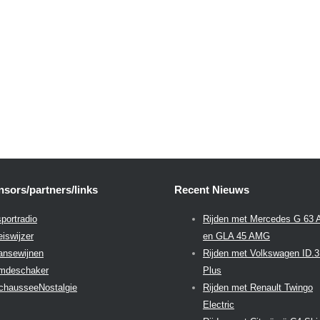
sors/partners/links
Recent Nieuws
portradio
Rijden met Mercedes G 63
eiswijzer
en GLA 45 AMG
aansewijnen
Rijden met Volkswagen ID.
emdeschaker
Plus
chausseeNostalgie
Rijden met Renault Twingo
Electric