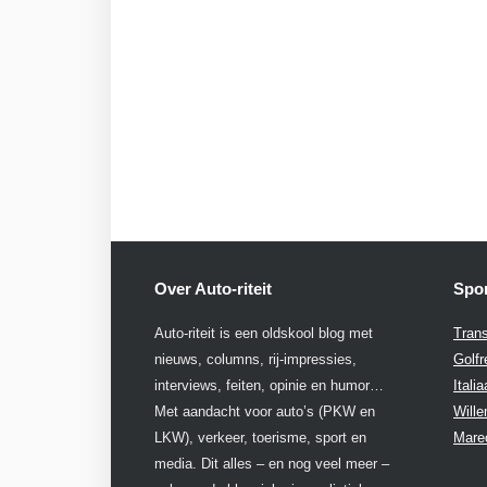
Over Auto-riteit
Spon
Auto-riteit is een oldskool blog met
Trans
nieuws, columns, rij-impressies,
Golfr
interviews, feiten, opinie en humor…
Itali
Met aandacht voor auto’s (PKW en
Will
LKW), verkeer, toerisme, sport en
Mare
media. Dit alles – en nog veel meer –