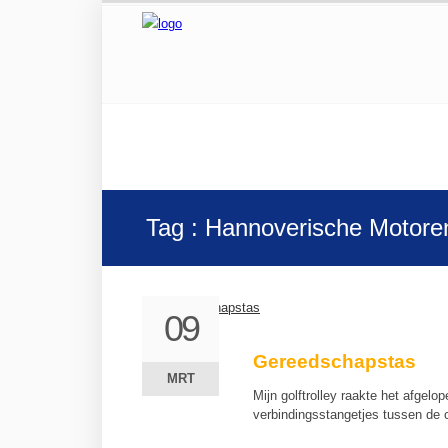
Tag : Hannoverische Motor
09
09
Gereedschapstas
MRT
MRT
Mijn golftrolley raakte het afge
verbindingsstangetjes tussen de 