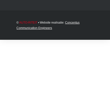
©
AUTO-RITEIT
• Website realisatie:
Concentus
Communication Engineers