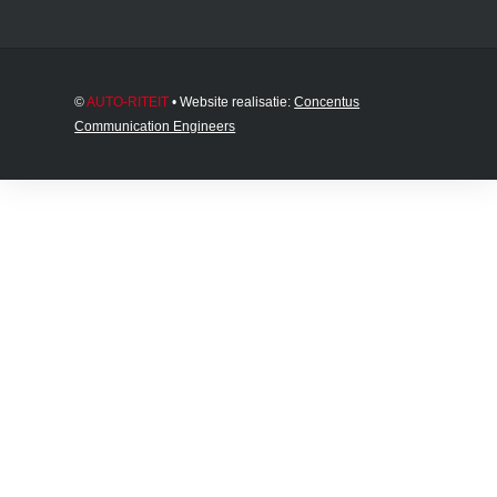
©
AUTO-RITEIT
• Website realisatie:
Concentus
Communication Engineers