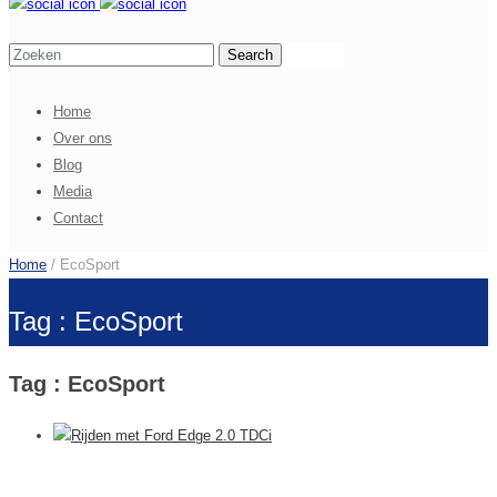
Home
Over ons
Blog
Media
Contact
Home
/ EcoSport
Tag : EcoSport
Tag : EcoSport