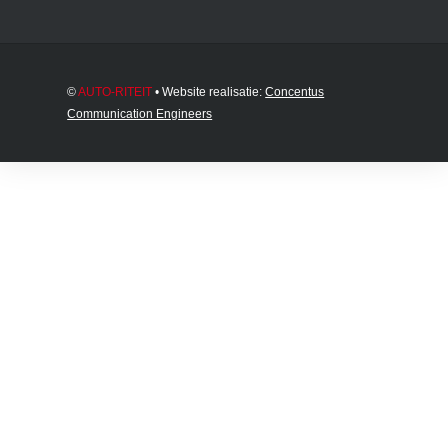
©
AUTO-RITEIT
• Website realisatie:
Concentus
Communication Engineers