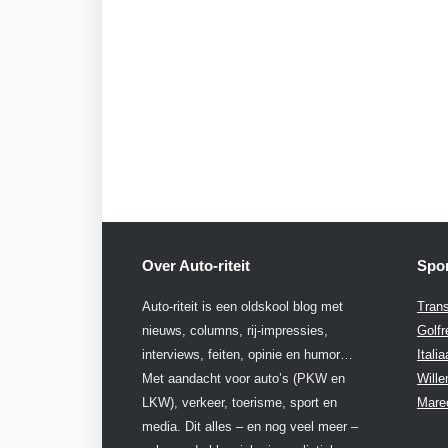
Over Auto-riteit
Spon
Auto-riteit is een oldskool blog met
Trans
nieuws, columns, rij-impressies,
Golfr
interviews, feiten, opinie en humor…
Itali
Met aandacht voor auto’s (PKW en
Will
LKW), verkeer, toerisme, sport en
Mare
media. Dit alles – en nog veel meer –