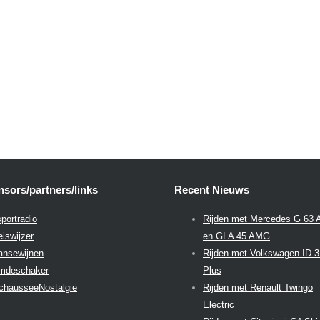
sors/partners/links
Recent Nieuws
portradio
Rijden met Mercedes G 63
eiswijzer
en GLA 45 AMG
aansewijnen
Rijden met Volkswagen ID.
emdeschaker
Plus
chausseeNostalgie
Rijden met Renault Twingo
Electric