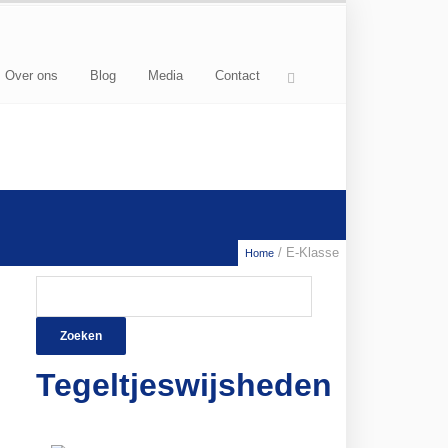
Over ons
Blog
Media
Contact
/ E-Klasse
Home
Zoeken
naar:
Tegeltjeswijsheden