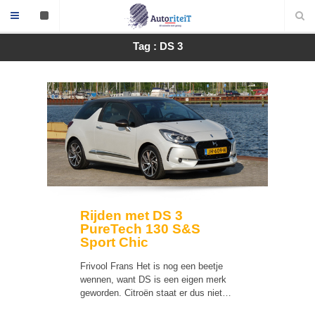
Tag : DS 3
Rijden met DS 3
PureTech 130 S&S
Sport Chic
Frivool Frans Het is nog een beetje
wennen, want DS is een eigen merk
geworden. Citroën staat er dus niet…