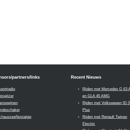
sors/partners/links
Recent Nieuws
portradio
Rijden met Mercedes G 63
eiswijzer
en GLA 45 AMG
aansewijnen
Rijden met Volkswagen ID.
emdeschaker
Plus
chausseeNostalgie
Rijden met Renault Twingo
Electric