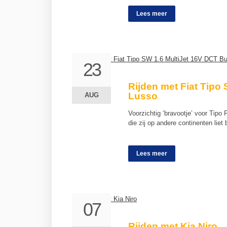
Lees meer
23
23
Rijden met Fiat Tipo
Lusso
AUG
AUG
Voorzichtig ‘bravootje’ voor Tipo 
die zij op andere continenten lie
Lees meer
07
07
Rijden met Kia Niro