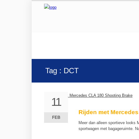
Tag : DCT
11
11
Rijden met Mercedes
FEB
FEB
Meer dan alleen sportieve looks
sportwagen met bagageruimte. Nu