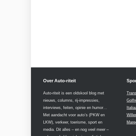
Over Auto-riteit
Spon
Auto-riteit is een oldskool blog met
Trans
nieuws, columns, rij-impressies,
Golfr
interviews, feiten, opinie en humor…
Itali
Met aandacht voor auto’s (PKW en
Will
LKW), verkeer, toerisme, sport en
Mare
media. Dit alles – en nog veel meer –