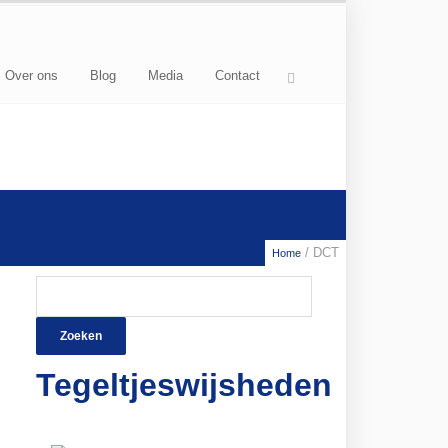
Over ons
Blog
Media
Contact
/ DCT
Home
Zoeken
naar:
Tegeltjeswijsheden