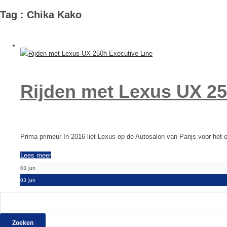
Tag : Chika Kako
Rijden met Lexus UX 25
Prima primeur In 2016 liet Lexus op de Autosalon van Parijs voor het
Lees meer
03
jun
03
jun
Zoeken
naar: