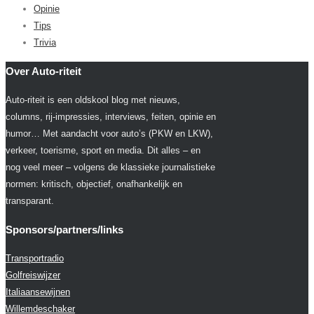
Opinie
Tips
Trivia
Over Auto-riteit
Auto-riteit is een oldskool blog met nieuws,
columns, rij-impressies, interviews, feiten, opinie en
humor… Met aandacht voor auto’s (PKW en LKW),
verkeer, toerisme, sport en media. Dit alles – en
nog veel meer – volgens de klassieke journalistieke
normen: kritisch, objectief, onafhankelijk en
transparant.
Sponsors/partners/links
Transportradio
Golfreiswijzer
Italiaansewijnen
Willemdeschaker