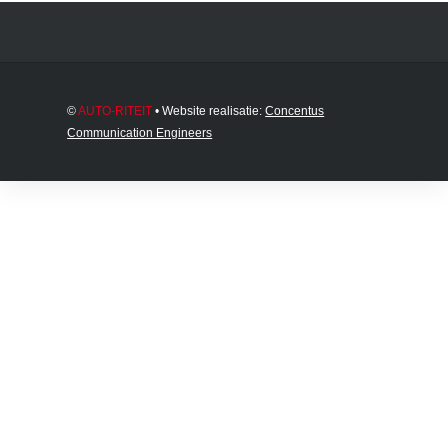
©
AUTO-RITEIT
• Website realisatie:
Concentus
Communication Engineers