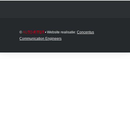
©
AUTO-RITEIT
• Website realisatie:
Concentus
Communication Engineers