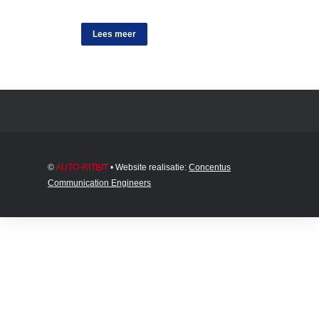
Lees meer
©
AUTO-RITEIT
• Website realisatie:
Concentus
Communication Engineers