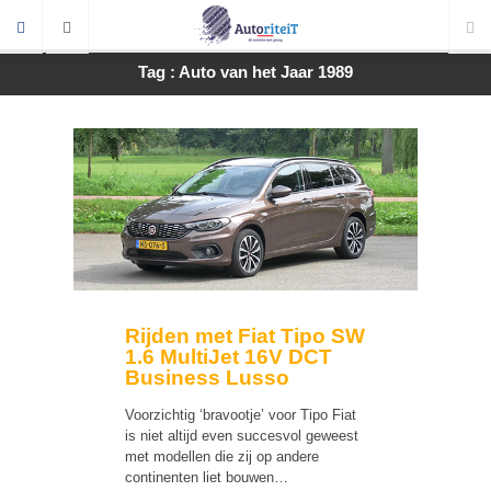
Tag : Auto van het Jaar 1989
Rijden met Fiat Tipo SW
1.6 MultiJet 16V DCT
Business Lusso
Voorzichtig ‘bravootje’ voor Tipo Fiat
is niet altijd even succesvol geweest
met modellen die zij op andere
continenten liet bouwen…