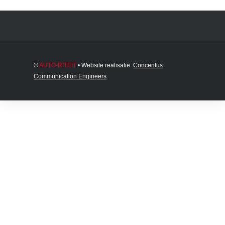
©
AUTO-RITEIT
• Website realisatie:
Concentus
Communication Engineers