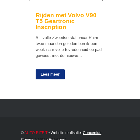
Rijden met Volvo V90
T5 Geartronic
Inscription
Stijlvolle Zweedse stationcar Ruim
twee maanden geleden ben ik een
week naar volle tevredenheid op pad
geweest met de nieuwe…
Lees meer
©
AUTO-RITEIT
• Website realisatie:
Concentus
Communication Engineers