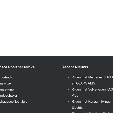
sors/partners/links
Recent Nieuws
portradio
Rijden met Mercedes G 63
eiswijzer
en GLA 45 AMG
aansewijnen
Rijden met Volkswagen ID.
emdeschaker
Plus
chausseeNostalgie
Rijden met Renault Twingo
Electric