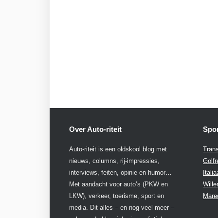
Over Auto-riteit
Spon
Auto-riteit is een oldskool blog met
Trans
nieuws, columns, rij-impressies,
Golfr
interviews, feiten, opinie en humor…
Itali
Met aandacht voor auto’s (PKW en
Will
LKW), verkeer, toerisme, sport en
Mare
media. Dit alles – en nog veel meer –