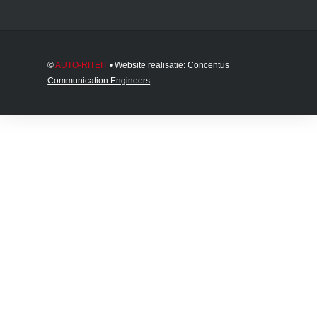
©
AUTO-RITEIT
• Website realisatie:
Concentus
Communication Engineers