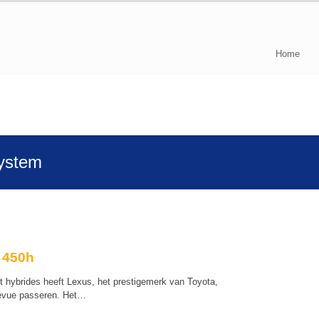
Home
System
 450h
t hybrides heeft Lexus, het prestigemerk van Toyota,
revue passeren. Het…