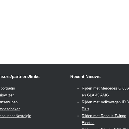
sors/partners/links
Recent Nieuws
portradio
Rijden met Mercedes G 63
eiswijzer
en GLA 45 AMG
aansewijnen
Rijden met Volkswagen ID.
emdeschaker
Plus
chausseeNostalgie
Rijden met Renault Twingo
Electric