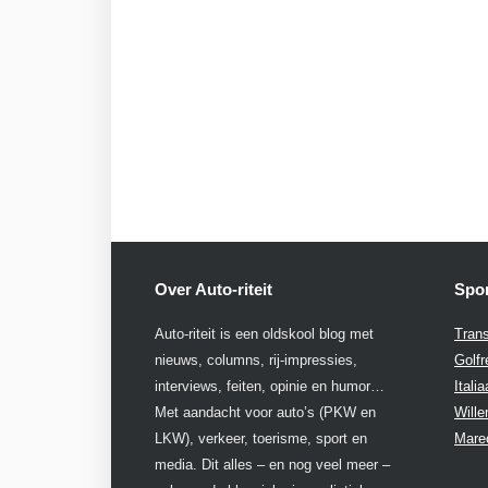
Over Auto-riteit
Spon
Auto-riteit is een oldskool blog met
Trans
nieuws, columns, rij-impressies,
Golfr
interviews, feiten, opinie en humor…
Itali
Met aandacht voor auto’s (PKW en
Will
LKW), verkeer, toerisme, sport en
Mare
media. Dit alles – en nog veel meer –