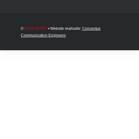
©
AUTO-RITEIT
• Website realisatie:
Concentus
Communication Engineers