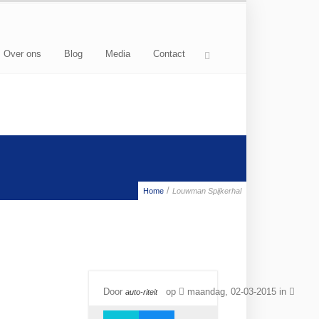
Over ons
Blog
Media
Contact
/
Home
Louwman Spijkerhal
Door
op
maandag, 02-03-2015 in
auto-riteit