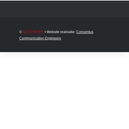
©
AUTO-RITEIT
• Website realisatie:
Concentus
Communication Engineers