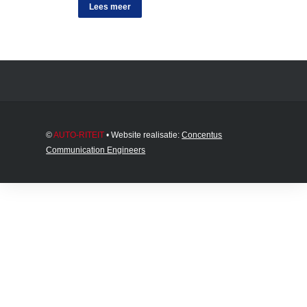
Lees meer
©
AUTO-RITEIT
• Website realisatie:
Concentus
Communication Engineers