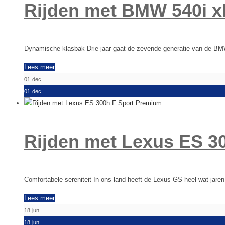
Rijden met BMW 540i x
Dynamische klasbak Drie jaar gaat de zevende generatie van de BM
Lees meer
01
dec
01
dec
Rijden met Lexus ES 3
Comfortabele sereniteit In ons land heeft de Lexus GS heel wat ja
Lees meer
18
jun
18
jun