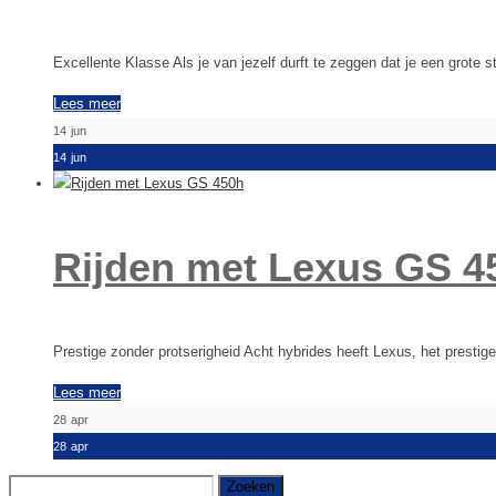
Excellente Klasse Als je van jezelf durft te zeggen dat je een grote 
Lees meer
14
jun
14
jun
Rijden met Lexus GS 4
Prestige zonder protserigheid Acht hybrides heeft Lexus, het prest
Lees meer
28
apr
28
apr
Zoeken