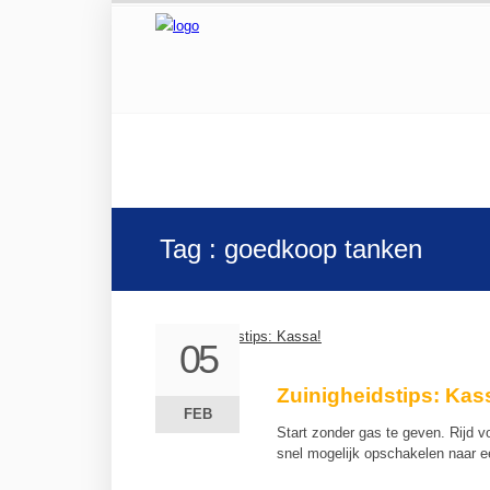
Tag : goedkoop tanken
05
05
Zuinigheidstips: Kas
FEB
FEB
Start zonder gas te geven. Rijd v
snel mogelijk opschakelen naar 