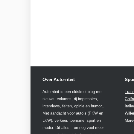
Over Auto-riteit
Spon
Auto-riteit is een oldskool blog met
Trans
nieuws, columns, rij-impressies,
Golfr
interviews, feiten, opinie en humor…
Itali
Met aandacht voor auto’s (PKW en
Will
LKW), verkeer, toerisme, sport en
Mare
media. Dit alles – en nog veel meer –