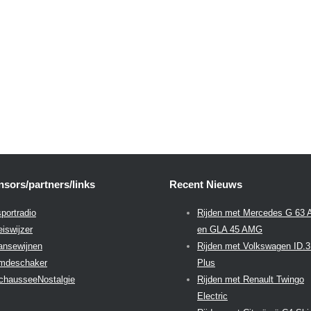
sors/partners/links
Recent Nieuws
portradio
Rijden met Mercedes G 63
eiswijzer
en GLA 45 AMG
aansewijnen
Rijden met Volkswagen ID.
emdeschaker
Plus
chausseeNostalgie
Rijden met Renault Twingo
Electric