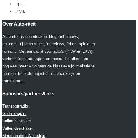
Tips
Trivia
Over Auto-riteit
Auto-riteit is een oldskool blog met nieuws,
columns, rij-impressies, interviews, feiten, opinie en
humor… Met aandacht voor auto’s (PKW en LKW),
verkeer, toerisme, sport en media. Dit alles – en
nog veel meer – volgens de klassieke journalistieke
normen: kritisch, objectief, onafhankelijk en
transparant.
Sponsors/partners/links
Transportradio
Golfreiswijzer
Italiaansewijnen
Willemdeschaker
MarechausseeNostalgie