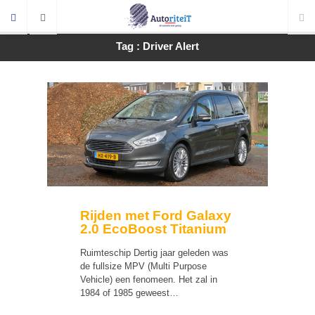
Tag : Driver Alert
Rijden met Ford Galaxy
2.0 EcoBoost Titanium
Ruimteschip Dertig jaar geleden was
de fullsize MPV (Multi Purpose
Vehicle) een fenomeen. Het zal in
1984 of 1985 geweest…