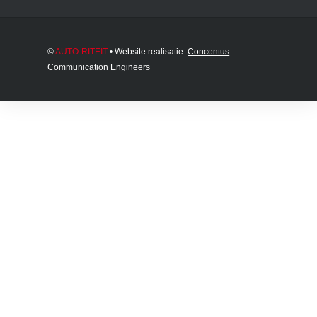
©
AUTO-RITEIT
• Website realisatie:
Concentus
Communication Engineers