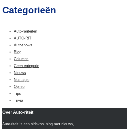
Categorieën
Auto-rariteiten
AUTO-RIT
Autoshows
Blog
Columns
Geen categorie
Nieuws
Nostalgie
Opinie
Tips
Trivia
Over Auto-riteit
Auto-riteit is een oldskool blog met nieuws,