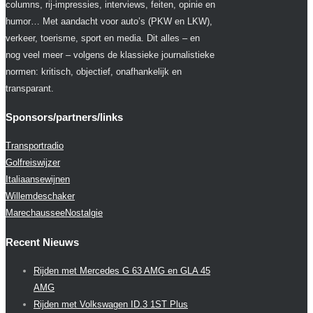
columns, rij-impressies, interviews, feiten, opinie en
humor… Met aandacht voor auto’s (PKW en LKW),
verkeer, toerisme, sport en media. Dit alles – en
nog veel meer – volgens de klassieke journalistieke
normen: kritisch, objectief, onafhankelijk en
transparant.
Sponsors/partners/links
Transportradio
Golfreiswijzer
Italiaansewijnen
Willemdeschaker
MarechausseeNostalgie
Recent Nieuws
Rijden met Mercedes G 63 AMG en GLA 45
AMG
Rijden met Volkswagen ID.3 1ST Plus